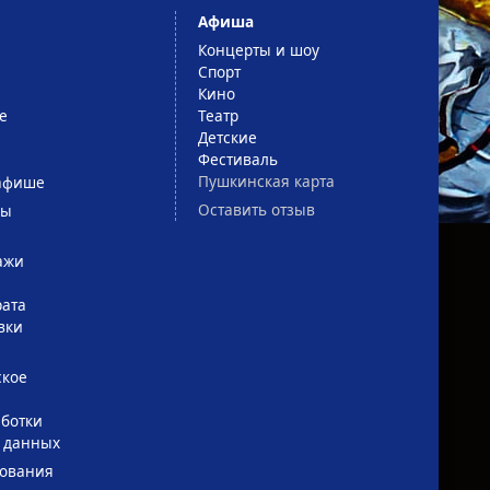
Афиша
Концерты и шоу
Спорт
Кино
е
Театр
Детские
Фестиваль
Пушкинская карта
афише
Оставить отзыв
сы
ажи
рата
вки
ское
ботки
 данных
зования